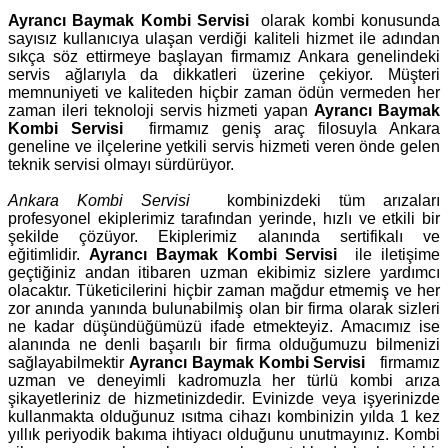
Ayrancı Baymak Kombi Servisi
olarak kombi konusunda
sayısız kullanıcıya ulaşan verdiği kaliteli hizmet ile adından
sıkça söz ettirmeye başlayan firmamız Ankara genelindeki
servis ağlarıyla da dikkatleri üzerine çekiyor. Müşteri
memnuniyeti ve kaliteden hiçbir zaman ödün vermeden her
zaman ileri teknoloji servis hizmeti yapan
Ayrancı Baymak
Kombi Servisi
firmamız geniş araç filosuyla Ankara
geneline ve ilçelerine yetkili servis hizmeti veren önde gelen
teknik servisi olmayı sürdürüyor.
Ankara Kombi Servisi
kombinizdeki tüm arızaları
profesyonel ekiplerimiz tarafından yerinde, hızlı ve etkili bir
şekilde çözüyor. Ekiplerimiz alanında sertifikalı ve
eğitimlidir.
Ayrancı Baymak Kombi Servisi
ile iletişime
geçtiğiniz andan itibaren uzman ekibimiz sizlere yardımcı
olacaktır. Tüketicilerini hiçbir zaman mağdur etmemiş ve her
zor anında yanında bulunabilmiş olan bir firma olarak sizleri
ne kadar düşündüğümüzü ifade etmekteyiz. Amacımız ise
alanında ne denli başarılı bir firma olduğumuzu bilmenizi
sağlayabilmektir
Ayrancı Baymak Kombi Servisi
firmamız
uzman ve deneyimli kadromuzla her türlü kombi arıza
şikayetleriniz de hizmetinizdedir. Evinizde veya işyerinizde
kullanmakta olduğunuz ısıtma cihazı kombinizin yılda 1 kez
yıllık periyodik bakıma ihtiyacı olduğunu unutmayınız. Kombi