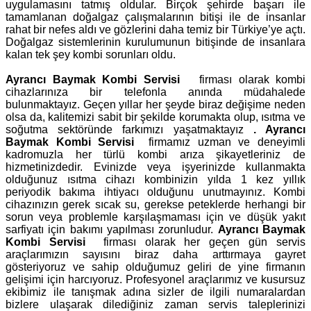
uygulamasını tatmış oldular. Birçok şehirde başarı ile
tamamlanan doğalgaz çalışmalarının bitişi ile de insanlar
rahat bir nefes aldı ve gözlerini daha temiz bir Türkiye’ye açtı.
Doğalgaz sistemlerinin kurulumunun bitişinde de insanlara
kalan tek şey kombi sorunları oldu.
Ayrancı Baymak Kombi Servisi
firması olarak kombi
cihazlarınıza bir telefonla anında müdahalede
bulunmaktayız. Geçen yıllar her şeyde biraz değişime neden
olsa da, kalitemizi sabit bir şekilde korumakta olup, ısıtma ve
soğutma sektöründe farkımızı yaşatmaktayız
.
Ayrancı
Baymak Kombi Servisi
firmamız uzman ve deneyimli
kadromuzla her türlü kombi arıza şikayetleriniz de
hizmetinizdedir. Evinizde veya işyerinizde kullanmakta
olduğunuz ısıtma cihazı kombinizin yılda 1 kez yıllık
periyodik bakıma ihtiyacı olduğunu unutmayınız. Kombi
cihazınızın gerek sıcak su, gerekse peteklerde herhangi bir
sorun veya problemle karşılaşmaması için ve düşük yakıt
sarfiyatı için bakımı yapılması zorunludur.
Ayrancı Baymak
Kombi Servisi
firması olarak her geçen gün servis
araçlarımızın sayısını biraz daha arttırmaya gayret
gösteriyoruz ve sahip olduğumuz geliri de yine firmanın
gelişimi için harcıyoruz. Profesyonel araçlarımız ve kusursuz
ekibimiz ile tanışmak adına sizler de ilgili numaralardan
bizlere ulaşarak dilediğiniz zaman servis taleplerinizi