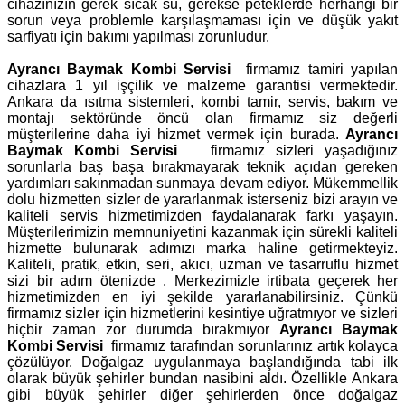
cihazınızın gerek sıcak su, gerekse peteklerde herhangi bir
sorun veya problemle karşılaşmaması için ve düşük yakıt
sarfiyatı için bakımı yapılması zorunludur.
Ayrancı Baymak Kombi Servisi
firmamız tamiri yapılan
cihazlara 1 yıl işçilik ve malzeme garantisi vermektedir.
Ankara da ısıtma sistemleri, kombi tamir, servis, bakım ve
montajı sektöründe öncü olan firmamız siz değerli
müşterilerine daha iyi hizmet vermek için burada.
Ayrancı
Baymak Kombi Servisi
firmamız sizleri yaşadığınız
sorunlarla baş başa bırakmayarak teknik açıdan gereken
yardımları sakınmadan sunmaya devam ediyor. Mükemmellik
dolu hizmetten sizler de yararlanmak isterseniz bizi arayın ve
kaliteli servis hizmetimizden faydalanarak farkı yaşayın.
Müşterilerimizin memnuniyetini kazanmak için sürekli kaliteli
hizmette bulunarak adımızı marka haline getirmekteyiz.
Kaliteli, pratik, etkin, seri, akıcı, uzman ve tasarruflu hizmet
sizi bir adım ötenizde . Merkezimizle irtibata geçerek her
hizmetimizden en iyi şekilde yararlanabilirsiniz. Çünkü
firmamız sizler için hizmetlerini kesintiye uğratmıyor ve sizleri
hiçbir zaman zor durumda bırakmıyor
Ayrancı Baymak
Kombi Servisi
firmamız tarafından sorunlarınız artık kolayca
çözülüyor. Doğalgaz uygulanmaya başlandığında tabi ilk
olarak büyük şehirler bundan nasibini aldı. Özellikle Ankara
gibi büyük şehirler diğer şehirlerden önce doğalgaz