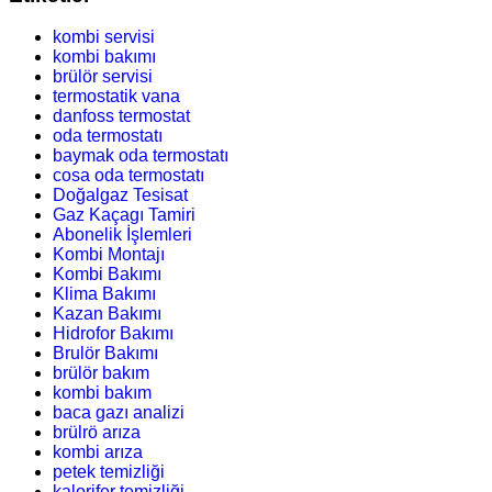
kombi servisi
kombi bakımı
brülör servisi
termostatik vana
danfoss termostat
oda termostatı
baymak oda termostatı
cosa oda termostatı
Doğalgaz Tesisat
Gaz Kaçagı Tamiri
Abonelik İşlemleri
Kombi Montajı
Kombi Bakımı
Klima Bakımı
Kazan Bakımı
Hidrofor Bakımı
Brulör Bakımı
brülör bakım
kombi bakım
baca gazı analizi
brülrö arıza
kombi arıza
petek temizliği
kalorifer temizliği