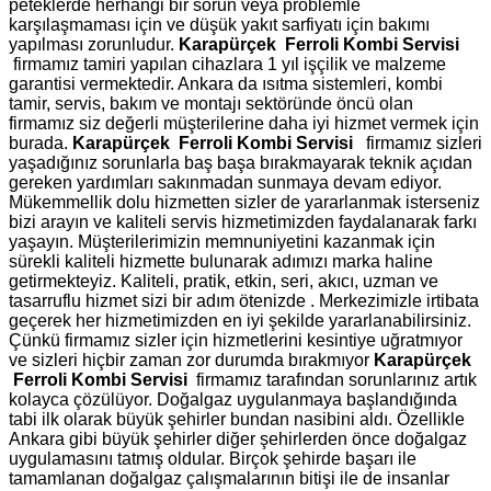
peteklerde herhangi bir sorun veya problemle
karşılaşmaması için ve düşük yakıt sarfiyatı için bakımı
yapılması zorunludur.
Karapürçek Ferroli Kombi Servisi
firmamız tamiri yapılan cihazlara 1 yıl işçilik ve malzeme
garantisi vermektedir. Ankara da ısıtma sistemleri, kombi
tamir, servis, bakım ve montajı sektöründe öncü olan
firmamız siz değerli müşterilerine daha iyi hizmet vermek için
burada.
Karapürçek Ferroli Kombi Servisi
firmamız sizleri
yaşadığınız sorunlarla baş başa bırakmayarak teknik açıdan
gereken yardımları sakınmadan sunmaya devam ediyor.
Mükemmellik dolu hizmetten sizler de yararlanmak isterseniz
bizi arayın ve kaliteli servis hizmetimizden faydalanarak farkı
yaşayın. Müşterilerimizin memnuniyetini kazanmak için
sürekli kaliteli hizmette bulunarak adımızı marka haline
getirmekteyiz. Kaliteli, pratik, etkin, seri, akıcı, uzman ve
tasarruflu hizmet sizi bir adım ötenizde . Merkezimizle irtibata
geçerek her hizmetimizden en iyi şekilde yararlanabilirsiniz.
Çünkü firmamız sizler için hizmetlerini kesintiye uğratmıyor
ve sizleri hiçbir zaman zor durumda bırakmıyor
Karapürçek
Ferroli Kombi Servisi
firmamız tarafından sorunlarınız artık
kolayca çözülüyor. Doğalgaz uygulanmaya başlandığında
tabi ilk olarak büyük şehirler bundan nasibini aldı. Özellikle
Ankara gibi büyük şehirler diğer şehirlerden önce doğalgaz
uygulamasını tatmış oldular. Birçok şehirde başarı ile
tamamlanan doğalgaz çalışmalarının bitişi ile de insanlar