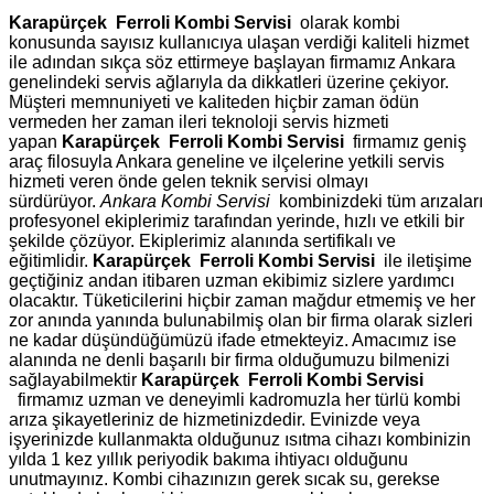
Karapürçek Ferroli Kombi Servisi
olarak kombi
konusunda sayısız kullanıcıya ulaşan verdiği kaliteli hizmet
ile adından sıkça söz ettirmeye başlayan firmamız Ankara
genelindeki servis ağlarıyla da dikkatleri üzerine çekiyor.
Müşteri memnuniyeti ve kaliteden hiçbir zaman ödün
vermeden her zaman ileri teknoloji servis hizmeti
yapan
Karapürçek Ferroli Kombi Servisi
firmamız geniş
araç filosuyla Ankara geneline ve ilçelerine yetkili servis
hizmeti veren önde gelen teknik servisi olmayı
sürdürüyor.
Ankara Kombi Servisi
kombinizdeki tüm arızaları
profesyonel ekiplerimiz tarafından yerinde, hızlı ve etkili bir
şekilde çözüyor. Ekiplerimiz alanında sertifikalı ve
eğitimlidir.
Karapürçek Ferroli Kombi Servisi
ile iletişime
geçtiğiniz andan itibaren uzman ekibimiz sizlere yardımcı
olacaktır. Tüketicilerini hiçbir zaman mağdur etmemiş ve her
zor anında yanında bulunabilmiş olan bir firma olarak sizleri
ne kadar düşündüğümüzü ifade etmekteyiz. Amacımız ise
alanında ne denli başarılı bir firma olduğumuzu bilmenizi
sağlayabilmektir
Karapürçek Ferroli Kombi Servisi
firmamız uzman ve deneyimli kadromuzla her türlü kombi
arıza şikayetleriniz de hizmetinizdedir. Evinizde veya
işyerinizde kullanmakta olduğunuz ısıtma cihazı kombinizin
yılda 1 kez yıllık periyodik bakıma ihtiyacı olduğunu
unutmayınız. Kombi cihazınızın gerek sıcak su, gerekse