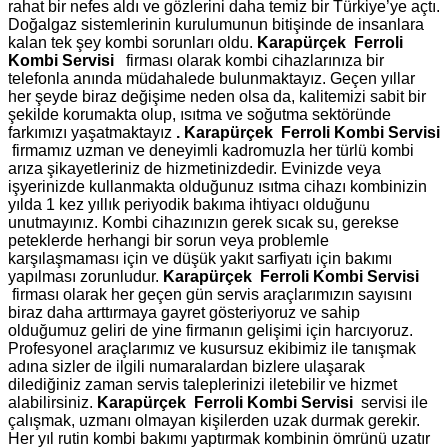
rahat bir nefes aldı ve gözlerini daha temiz bir Türkiye’ye açtı.
Doğalgaz sistemlerinin kurulumunun bitişinde de insanlara
kalan tek şey kombi sorunları oldu.
Karapürçek Ferroli
Kombi Servisi
firması olarak kombi cihazlarınıza bir
telefonla anında müdahalede bulunmaktayız. Geçen yıllar
her şeyde biraz değişime neden olsa da, kalitemizi sabit bir
şekilde korumakta olup, ısıtma ve soğutma sektöründe
farkımızı yaşatmaktayız
.
Karapürçek Ferroli Kombi Servisi
firmamız uzman ve deneyimli kadromuzla her türlü kombi
arıza şikayetleriniz de hizmetinizdedir. Evinizde veya
işyerinizde kullanmakta olduğunuz ısıtma cihazı kombinizin
yılda 1 kez yıllık periyodik bakıma ihtiyacı olduğunu
unutmayınız. Kombi cihazınızın gerek sıcak su, gerekse
peteklerde herhangi bir sorun veya problemle
karşılaşmaması için ve düşük yakıt sarfiyatı için bakımı
yapılması zorunludur.
Karapürçek Ferroli Kombi Servisi
firması olarak her geçen gün servis araçlarımızın sayısını
biraz daha arttırmaya gayret gösteriyoruz ve sahip
olduğumuz geliri de yine firmanın gelişimi için harcıyoruz.
Profesyonel araçlarımız ve kusursuz ekibimiz ile tanışmak
adına sizler de ilgili numaralardan bizlere ulaşarak
dilediğiniz zaman servis taleplerinizi iletebilir ve hizmet
alabilirsiniz.
Karapürçek Ferroli Kombi Servisi
servisi ile
çalışmak, uzmanı olmayan kişilerden uzak durmak gerekir.
Her yıl rutin kombi bakımı yaptırmak kombinin ömrünü uzatır