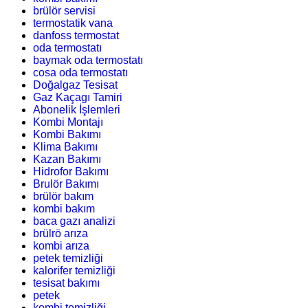
brülör servisi
termostatik vana
danfoss termostat
oda termostatı
baymak oda termostatı
cosa oda termostatı
Doğalgaz Tesisat
Gaz Kaçagı Tamiri
Abonelik İşlemleri
Kombi Montajı
Kombi Bakımı
Klima Bakımı
Kazan Bakımı
Hidrofor Bakımı
Brulör Bakımı
brülör bakım
kombi bakım
baca gazı analizi
brülrö arıza
kombi arıza
petek temizliği
kalorifer temizliği
tesisat bakımı
petek
kombi temizliği