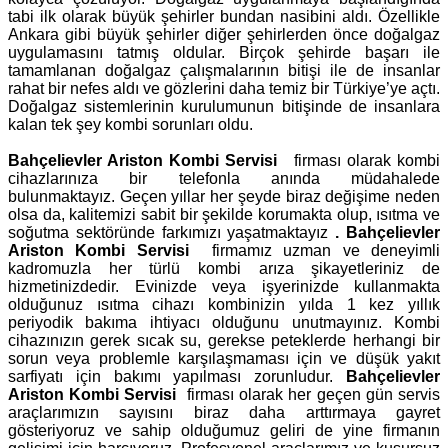
tabi ilk olarak büyük şehirler bundan nasibini aldı. Özellikle
Ankara gibi büyük şehirler diğer şehirlerden önce doğalgaz
uygulamasını tatmış oldular. Birçok şehirde başarı ile
tamamlanan doğalgaz çalışmalarının bitişi ile de insanlar
rahat bir nefes aldı ve gözlerini daha temiz bir Türkiye’ye açtı.
Doğalgaz sistemlerinin kurulumunun bitişinde de insanlara
kalan tek şey kombi sorunları oldu.
Bahçelievler Ariston Kombi Servisi
firması olarak kombi
cihazlarınıza bir telefonla anında müdahalede
bulunmaktayız. Geçen yıllar her şeyde biraz değişime neden
olsa da, kalitemizi sabit bir şekilde korumakta olup, ısıtma ve
soğutma sektöründe farkımızı yaşatmaktayız
.
Bahçelievler
Ariston Kombi Servisi
firmamız uzman ve deneyimli
kadromuzla her türlü kombi arıza şikayetleriniz de
hizmetinizdedir. Evinizde veya işyerinizde kullanmakta
olduğunuz ısıtma cihazı kombinizin yılda 1 kez yıllık
periyodik bakıma ihtiyacı olduğunu unutmayınız. Kombi
cihazınızın gerek sıcak su, gerekse peteklerde herhangi bir
sorun veya problemle karşılaşmaması için ve düşük yakıt
sarfiyatı için bakımı yapılması zorunludur.
Bahçelievler
Ariston Kombi Servisi
firması olarak her geçen gün servis
araçlarımızın sayısını biraz daha arttırmaya gayret
gösteriyoruz ve sahip olduğumuz geliri de yine firmanın