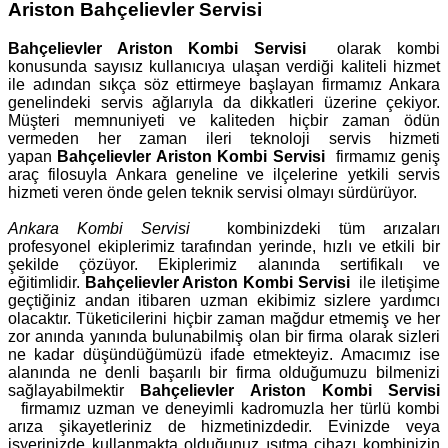
Ariston Bahçelievler Servisi
Bahçelievler Ariston Kombi Servisi
olarak kombi
konusunda sayısız kullanıcıya ulaşan verdiği kaliteli hizmet
ile adından sıkça söz ettirmeye başlayan firmamız Ankara
genelindeki servis ağlarıyla da dikkatleri üzerine çekiyor.
Müşteri memnuniyeti ve kaliteden hiçbir zaman ödün
vermeden her zaman ileri teknoloji servis hizmeti
yapan
Bahçelievler Ariston Kombi Servisi
firmamız geniş
araç filosuyla Ankara geneline ve ilçelerine yetkili servis
hizmeti veren önde gelen teknik servisi olmayı sürdürüyor.
Ankara Kombi Servisi
kombinizdeki tüm arızaları
profesyonel ekiplerimiz tarafından yerinde, hızlı ve etkili bir
şekilde çözüyor. Ekiplerimiz alanında sertifikalı ve
eğitimlidir.
Bahçelievler Ariston Kombi Servisi
ile iletişime
geçtiğiniz andan itibaren uzman ekibimiz sizlere yardımcı
olacaktır. Tüketicilerini hiçbir zaman mağdur etmemiş ve her
zor anında yanında bulunabilmiş olan bir firma olarak sizleri
ne kadar düşündüğümüzü ifade etmekteyiz. Amacımız ise
alanında ne denli başarılı bir firma olduğumuzu bilmenizi
sağlayabilmektir
Bahçelievler Ariston Kombi Servisi
firmamız uzman ve deneyimli kadromuzla her türlü kombi
arıza şikayetleriniz de hizmetinizdedir. Evinizde veya
işyerinizde kullanmakta olduğunuz ısıtma cihazı kombinizin