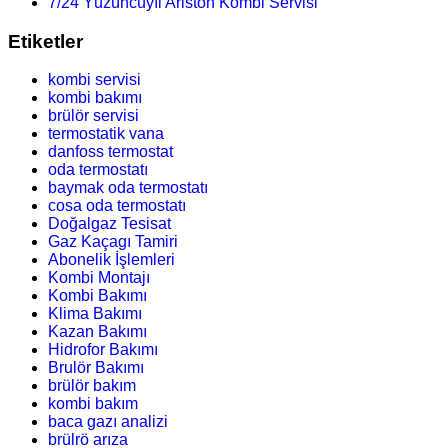
7/24 Yüzüncüyıl Ariston Kombi Servisi
Etiketler
kombi servisi
kombi bakımı
brülör servisi
termostatik vana
danfoss termostat
oda termostatı
baymak oda termostatı
cosa oda termostatı
Doğalgaz Tesisat
Gaz Kaçagı Tamiri
Abonelik İşlemleri
Kombi Montajı
Kombi Bakımı
Klima Bakımı
Kazan Bakımı
Hidrofor Bakımı
Brulör Bakımı
brülör bakım
kombi bakım
baca gazı analizi
brülrö arıza