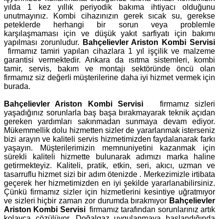
yılda 1 kez yıllık periyodik bakıma ihtiyacı olduğunu
unutmayınız. Kombi cihazınızın gerek sıcak su, gerekse
peteklerde herhangi bir sorun veya problemle
karşılaşmaması için ve düşük yakıt sarfiyatı için bakımı
yapılması zorunludur.
Bahçelievler Ariston Kombi Servisi
firmamız tamiri yapılan cihazlara 1 yıl işçilik ve malzeme
garantisi vermektedir. Ankara da ısıtma sistemleri, kombi
tamir, servis, bakım ve montajı sektöründe öncü olan
firmamız siz değerli müşterilerine daha iyi hizmet vermek için
burada.
Bahçelievler Ariston Kombi Servisi
firmamız sizleri
yaşadığınız sorunlarla baş başa bırakmayarak teknik açıdan
gereken yardımları sakınmadan sunmaya devam ediyor.
Mükemmellik dolu hizmetten sizler de yararlanmak isterseniz
bizi arayın ve kaliteli servis hizmetimizden faydalanarak farkı
yaşayın. Müşterilerimizin memnuniyetini kazanmak için
sürekli kaliteli hizmette bulunarak adımızı marka haline
getirmekteyiz. Kaliteli, pratik, etkin, seri, akıcı, uzman ve
tasarruflu hizmet sizi bir adım ötenizde . Merkezimizle irtibata
geçerek her hizmetimizden en iyi şekilde yararlanabilirsiniz.
Çünkü firmamız sizler için hizmetlerini kesintiye uğratmıyor
ve sizleri hiçbir zaman zor durumda bırakmıyor
Bahçelievler
Ariston Kombi Servisi
firmamız tarafından sorunlarınız artık
kolayca çözülüyor. Doğalgaz uygulanmaya başlandığında