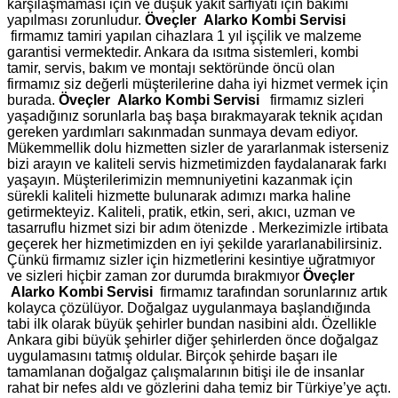
karşılaşmaması için ve düşük yakıt sarfiyatı için bakımı
yapılması zorunludur.
Öveçler Alarko Kombi Servisi
firmamız tamiri yapılan cihazlara 1 yıl işçilik ve malzeme
garantisi vermektedir. Ankara da ısıtma sistemleri, kombi
tamir, servis, bakım ve montajı sektöründe öncü olan
firmamız siz değerli müşterilerine daha iyi hizmet vermek için
burada.
Öveçler Alarko Kombi Servisi
firmamız sizleri
yaşadığınız sorunlarla baş başa bırakmayarak teknik açıdan
gereken yardımları sakınmadan sunmaya devam ediyor.
Mükemmellik dolu hizmetten sizler de yararlanmak isterseniz
bizi arayın ve kaliteli servis hizmetimizden faydalanarak farkı
yaşayın. Müşterilerimizin memnuniyetini kazanmak için
sürekli kaliteli hizmette bulunarak adımızı marka haline
getirmekteyiz. Kaliteli, pratik, etkin, seri, akıcı, uzman ve
tasarruflu hizmet sizi bir adım ötenizde . Merkezimizle irtibata
geçerek her hizmetimizden en iyi şekilde yararlanabilirsiniz.
Çünkü firmamız sizler için hizmetlerini kesintiye uğratmıyor
ve sizleri hiçbir zaman zor durumda bırakmıyor
Öveçler
Alarko Kombi Servisi
firmamız tarafından sorunlarınız artık
kolayca çözülüyor. Doğalgaz uygulanmaya başlandığında
tabi ilk olarak büyük şehirler bundan nasibini aldı. Özellikle
Ankara gibi büyük şehirler diğer şehirlerden önce doğalgaz
uygulamasını tatmış oldular. Birçok şehirde başarı ile
tamamlanan doğalgaz çalışmalarının bitişi ile de insanlar
rahat bir nefes aldı ve gözlerini daha temiz bir Türkiye’ye açtı.