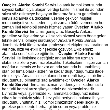
Öveçler Alarko Kombi Servisi
olarak kombi konusunda
sayısız kullanıcıya ulaşan verdiği kaliteli hizmet ile adından
sıkça söz ettirmeye başlayan firmamız Ankara genelindeki
servis ağlarıyla da dikkatleri üzerine çekiyor. Müşteri
memnuniyeti ve kaliteden hiçbir zaman ödün vermeden her
zaman ileri teknoloji servis hizmeti yapan
Öveçler Alarko
Kombi Servisi
firmamız geniş araç filosuyla Ankara
geneline ve ilçelerine yetkili servis hizmeti veren önde gelen
teknik servisi olmayı sürdürüyor.
Ankara Kombi Servisi
kombinizdeki tüm arızaları profesyonel ekiplerimiz tarafından
yerinde, hızlı ve etkili bir şekilde çözüyor. Ekiplerimiz
alanında sertifikalı ve eğitimlidir.
Öveçler Alarko Kombi
Servisi
ile iletişime geçtiğiniz andan itibaren uzman
ekibimiz sizlere yardımcı olacaktır. Tüketicilerini hiçbir zaman
mağdur etmemiş ve her zor anında yanında bulunabilmiş
olan bir firma olarak sizleri ne kadar düşündüğümüzü ifade
etmekteyiz. Amacımız ise alanında ne denli başarılı bir firma
olduğumuzu bilmenizi sağlayabilmektir
Öveçler Alarko
Kombi Servisi
firmamız uzman ve deneyimli kadromuzla
her türlü kombi arıza şikayetleriniz de hizmetinizdedir.
Evinizde veya işyerinizde kullanmakta olduğunuz ısıtma
cihazı kombinizin yılda 1 kez yıllık periyodik bakıma ihtiyacı
olduğunu unutmayınız. Kombi cihazınızın gerek sıcak su,
gerekse peteklerde herhangi bir sorun veya problemle