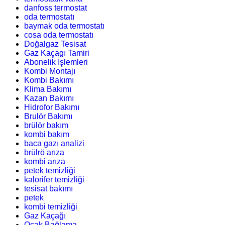
danfoss termostat
oda termostatı
baymak oda termostatı
cosa oda termostatı
Doğalgaz Tesisat
Gaz Kaçagı Tamiri
Abonelik İşlemleri
Kombi Montajı
Kombi Bakımı
Klima Bakımı
Kazan Bakımı
Hidrofor Bakımı
Brulör Bakımı
brülör bakım
kombi bakım
baca gazı analizi
brülrö arıza
kombi arıza
petek temizliği
kalorifer temizliği
tesisat bakımı
petek
kombi temizliği
Gaz Kaçağı
Ocak Bağlama