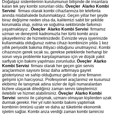
Doğalgaz sistemlerinin kurulumunun bitişinde de insanlara
kalan tek şey kombi sorunları oldu.
Öveçler Alarko Kombi
Servisi
firması olarak kombi cihazlarınıza bir telefonla
anında müdahalede bulunmaktayız. Geçen yıllar her şeyde
biraz değişime neden olsa da, kalitemizi sabit bir şekilde
korumakta olup, ısıtma ve soğutma sektöründe farkımızı
yaşatmaktayız
.
Öveçler Alarko Kombi Servisi
firmamız
uzman ve deneyimli kadromuzla her türlü kombi arıza
şikayetleriniz de hizmetinizdedir. Evinizde veya işyerinizde
kullanmakta olduğunuz ısıtma cihazı kombinizin yılda 1 kez
yıllık periyodik bakıma ihtiyacı olduğunu unutmayınız. Kombi
cihazınızın gerek sıcak su, gerekse peteklerde herhangi bir
sorun veya problemle karşılaşmaması için ve düşük yakıt
sarfiyatı için bakımı yapılması zorunludur.
Öveçler Alarko
Kombi Servisi
firması olarak her geçen gün servis
araçlarımızın sayısını biraz daha arttırmaya gayret
gösteriyoruz ve sahip olduğumuz geliri de yine firmanın
gelişimi için harcıyoruz. Profesyonel araçlarımız ve kusursuz
ekibimiz ile tanışmak adına sizler de ilgili numaralardan
bizlere ulaşarak dilediğiniz zaman servis taleplerinizi
iletebilir ve hizmet alabilirsiniz.
Öveçler Alarko Kombi
Servisi
servisi ile çalışmak, uzmanı olmayan kişilerden uzak
durmak gerekir. Her yıl rutin kombi bakımı yaptırmak
kombinin ömrünü uzatır ve daha az tüketimle ekonomik
işletim sağlar. Kombi arıza verdiği zaman kombi tamircisi