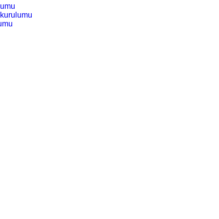
ulumu
k kurulumu
lumu