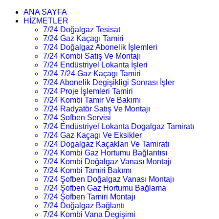
ANA SAYFA
HİZMETLER
7/24 Doğalgaz Tesisat
7/24 Gaz Kaçagı Tamiri
7/24 Doğalgaz Abonelik İşlemleri
7/24 Kombi Satış Ve Montajı
7/24 Endüstriyel Lokanta İşleri
7/24 7/24 Gaz Kaçagı Tamiri
7/24 Abonelik Degişikligi Sonrası İşler
7/24 Proje İşlemleri Tamiri
7/24 Kombi Tamir Ve Bakımı
7/24 Radyatör Satış Ve Montajı
7/24 Şofben Servisi
7/24 Endüstriyel Lokanta Dogalgaz Tamiratı
7/24 Gaz Kaçagı Ve Eksikler
7/24 Dogalgaz Kaçakları Ve Tamiratı
7/24 Kombi Gaz Hortumu Bağlantısı
7/24 Kombi Doğalgaz Vanası Montajı
7/24 Kombi Tamiri Bakımı
7/24 Şofben Doğalgaz Vanası Montajı
7/24 Şofben Gaz Hortumu Bağlama
7/24 Şofben Tamiri Montajı
7/24 Doğalgaz Bağlantı
7/24 Kombi Vana Degişimi