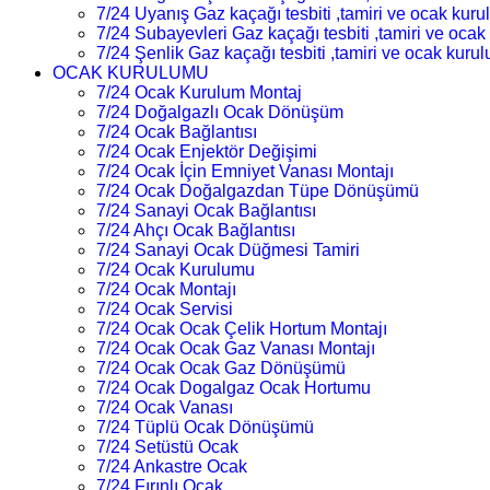
7/24 Uyanış Gaz kaçağı tesbiti ,tamiri ve ocak kur
7/24 Subayevleri Gaz kaçağı tesbiti ,tamiri ve oca
7/24 Şenlik Gaz kaçağı tesbiti ,tamiri ve ocak kuru
OCAK KURULUMU
7/24 Ocak Kurulum Montaj
7/24 Doğalgazlı Ocak Dönüşüm
7/24 Ocak Bağlantısı
7/24 Ocak Enjektör Değişimi
7/24 Ocak İçin Emniyet Vanası Montajı
7/24 Ocak Doğalgazdan Tüpe Dönüşümü
7/24 Sanayi Ocak Bağlantısı
7/24 Ahçı Ocak Bağlantısı
7/24 Sanayi Ocak Düğmesi Tamiri
7/24 Ocak Kurulumu
7/24 Ocak Montajı
7/24 Ocak Servisi
7/24 Ocak Ocak Çelik Hortum Montajı
7/24 Ocak Ocak Gaz Vanası Montajı
7/24 Ocak Ocak Gaz Dönüşümü
7/24 Ocak Dogalgaz Ocak Hortumu
7/24 Ocak Vanası
7/24 Tüplü Ocak Dönüşümü
7/24 Setüstü Ocak
7/24 Ankastre Ocak
7/24 Fırınlı Ocak