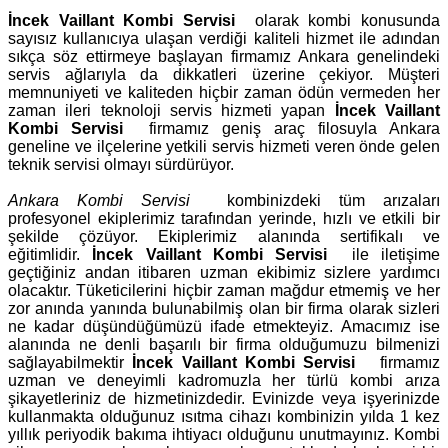
İncek Vaillant Kombi Servisi
olarak kombi konusunda
sayısız kullanıcıya ulaşan verdiği kaliteli hizmet ile adından
sıkça söz ettirmeye başlayan firmamız Ankara genelindeki
servis ağlarıyla da dikkatleri üzerine çekiyor. Müşteri
memnuniyeti ve kaliteden hiçbir zaman ödün vermeden her
zaman ileri teknoloji servis hizmeti yapan
İncek Vaillant
Kombi Servisi
firmamız geniş araç filosuyla Ankara
geneline ve ilçelerine yetkili servis hizmeti veren önde gelen
teknik servisi olmayı sürdürüyor.
Ankara Kombi Servisi
kombinizdeki tüm arızaları
profesyonel ekiplerimiz tarafından yerinde, hızlı ve etkili bir
şekilde çözüyor. Ekiplerimiz alanında sertifikalı ve
eğitimlidir.
İncek Vaillant Kombi Servisi
ile iletişime
geçtiğiniz andan itibaren uzman ekibimiz sizlere yardımcı
olacaktır. Tüketicilerini hiçbir zaman mağdur etmemiş ve her
zor anında yanında bulunabilmiş olan bir firma olarak sizleri
ne kadar düşündüğümüzü ifade etmekteyiz. Amacımız ise
alanında ne denli başarılı bir firma olduğumuzu bilmenizi
sağlayabilmektir
İncek Vaillant Kombi Servisi
firmamız
uzman ve deneyimli kadromuzla her türlü kombi arıza
şikayetleriniz de hizmetinizdedir. Evinizde veya işyerinizde
kullanmakta olduğunuz ısıtma cihazı kombinizin yılda 1 kez
yıllık periyodik bakıma ihtiyacı olduğunu unutmayınız. Kombi