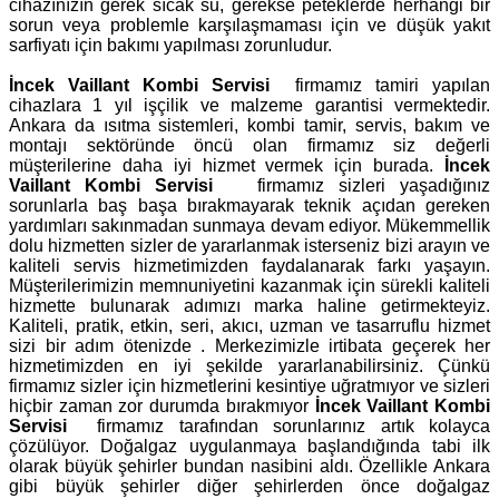
cihazınızın gerek sıcak su, gerekse peteklerde herhangi bir
sorun veya problemle karşılaşmaması için ve düşük yakıt
sarfiyatı için bakımı yapılması zorunludur.
İncek Vaillant Kombi Servisi
firmamız tamiri yapılan
cihazlara 1 yıl işçilik ve malzeme garantisi vermektedir.
Ankara da ısıtma sistemleri, kombi tamir, servis, bakım ve
montajı sektöründe öncü olan firmamız siz değerli
müşterilerine daha iyi hizmet vermek için burada.
İncek
Vaillant Kombi Servisi
firmamız sizleri yaşadığınız
sorunlarla baş başa bırakmayarak teknik açıdan gereken
yardımları sakınmadan sunmaya devam ediyor. Mükemmellik
dolu hizmetten sizler de yararlanmak isterseniz bizi arayın ve
kaliteli servis hizmetimizden faydalanarak farkı yaşayın.
Müşterilerimizin memnuniyetini kazanmak için sürekli kaliteli
hizmette bulunarak adımızı marka haline getirmekteyiz.
Kaliteli, pratik, etkin, seri, akıcı, uzman ve tasarruflu hizmet
sizi bir adım ötenizde . Merkezimizle irtibata geçerek her
hizmetimizden en iyi şekilde yararlanabilirsiniz. Çünkü
firmamız sizler için hizmetlerini kesintiye uğratmıyor ve sizleri
hiçbir zaman zor durumda bırakmıyor
İncek Vaillant Kombi
Servisi
firmamız tarafından sorunlarınız artık kolayca
çözülüyor. Doğalgaz uygulanmaya başlandığında tabi ilk
olarak büyük şehirler bundan nasibini aldı. Özellikle Ankara
gibi büyük şehirler diğer şehirlerden önce doğalgaz