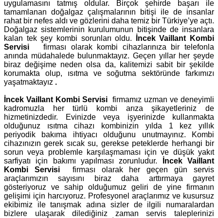
uygulamasını tatmış oldular. Birçok şehirde başarı ile
tamamlanan doğalgaz çalışmalarının bitişi ile de insanlar
rahat bir nefes aldı ve gözlerini daha temiz bir Türkiye’ye açtı.
Doğalgaz sistemlerinin kurulumunun bitişinde de insanlara
kalan tek şey kombi sorunları oldu.
İncek Vaillant Kombi
Servisi
firması olarak kombi cihazlarınıza bir telefonla
anında müdahalede bulunmaktayız. Geçen yıllar her şeyde
biraz değişime neden olsa da, kalitemizi sabit bir şekilde
korumakta olup, ısıtma ve soğutma sektöründe farkımızı
yaşatmaktayız
.
İncek Vaillant Kombi Servisi
firmamız uzman ve deneyimli
kadromuzla her türlü kombi arıza şikayetleriniz de
hizmetinizdedir. Evinizde veya işyerinizde kullanmakta
olduğunuz ısıtma cihazı kombinizin yılda 1 kez yıllık
periyodik bakıma ihtiyacı olduğunu unutmayınız. Kombi
cihazınızın gerek sıcak su, gerekse peteklerde herhangi bir
sorun veya problemle karşılaşmaması için ve düşük yakıt
sarfiyatı için bakımı yapılması zorunludur.
İncek Vaillant
Kombi Servisi
firması olarak her geçen gün servis
araçlarımızın sayısını biraz daha arttırmaya gayret
gösteriyoruz ve sahip olduğumuz geliri de yine firmanın
gelişimi için harcıyoruz. Profesyonel araçlarımız ve kusursuz
ekibimiz ile tanışmak adına sizler de ilgili numaralardan
bizlere ulaşarak dilediğiniz zaman servis taleplerinizi