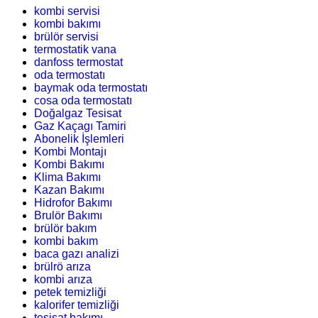
kombi servisi
kombi bakımı
brülör servisi
termostatik vana
danfoss termostat
oda termostatı
baymak oda termostatı
cosa oda termostatı
Doğalgaz Tesisat
Gaz Kaçagı Tamiri
Abonelik İşlemleri
Kombi Montajı
Kombi Bakımı
Klima Bakımı
Kazan Bakımı
Hidrofor Bakımı
Brulör Bakımı
brülör bakım
kombi bakım
baca gazı analizi
brülrö arıza
kombi arıza
petek temizliği
kalorifer temizliği
tesisat bakımı