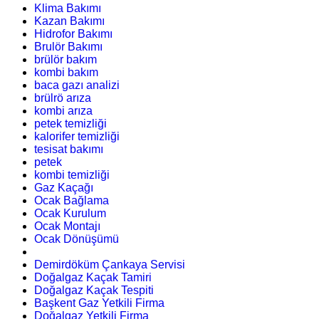
Klima Bakımı
Kazan Bakımı
Hidrofor Bakımı
Brulör Bakımı
brülör bakım
kombi bakım
baca gazı analizi
brülrö arıza
kombi arıza
petek temizliği
kalorifer temizliği
tesisat bakımı
petek
kombi temizliği
Gaz Kaçağı
Ocak Bağlama
Ocak Kurulum
Ocak Montajı
Ocak Dönüşümü
Demirdöküm Çankaya Servisi
Doğalgaz Kaçak Tamiri
Doğalgaz Kaçak Tespiti
Başkent Gaz Yetkili Firma
Doğalgaz Yetkili Firma