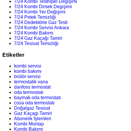
7/24 Kombi Testnipel Degişimi
7/24 Kombi Dirsek Degişimi
7/24 Kombi Yer Değişimi
7/24 Petek Temizliği
7/24 Dedektörle Gaz Testi
7/24 Kombi Servisi Ankara
7/24 Kombi Bakımı
7/24 Gaz Kaçağı Tamiri
7/24 Tesisat Temizliği
Etiketler
kombi servisi
kombi bakımı
brülör servisi
termostatik vana
danfoss termostat
oda termostatı
baymak oda termostatı
cosa oda termostatı
Doğalgaz Tesisat
Gaz Kaçagı Tamiri
Abonelik İşlemleri
Kombi Montajı
Kombi Bakımı