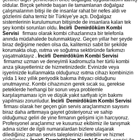
oldular. Birçok şehirde başarı ile tamamlanan doğalgaz
çalışmalarının bitişi ile de insanlar rahat bir nefes aldı ve
gözlerini daha temiz bir Türkiye’ye açtı. Doğalgaz
sistemlerinin kurulumunun bitişinde de insanlara kalan tek
şey kombi sorunları oldu.
İncirli Demirdöküm Kombi
Servisi
firması olarak kombi cihazlarınıza bir telefonla
anında müdahalede bulunmaktayız. Geçen yıllar her şeyde
biraz değişime neden olsa da, kalitemizi sabit bir şekilde
korumakta olup, ısıtma ve soğutma sektöründe farkımızı
yaşatmaktayız
.
İncirli Demirdöküm Kombi Servisi
firmamız uzman ve deneyimli kadromuzla her türlü kombi
arıza şikayetleriniz de hizmetinizdedir. Evinizde veya
işyerinizde kullanmakta olduğunuz ısıtma cihazı kombinizin
yılda 1 kez yıllık periyodik bakıma ihtiyacı olduğunu
unutmayınız. Kombi cihazınızın gerek sıcak su, gerekse
peteklerde herhangi bir sorun veya problemle
karşılaşmaması için ve düşük yakıt sarfiyatı için bakımı
yapılması zorunludur.
İncirli Demirdöküm Kombi Servisi
firması olarak her geçen gün servis araçlarımızın sayısını
biraz daha arttırmaya gayret gösteriyoruz ve sahip
olduğumuz geliri de yine firmanın gelişimi için harcıyoruz.
Profesyonel araçlarımız ve kusursuz ekibimiz ile tanışmak
adına sizler de ilgili numaralardan bizlere ulaşarak
dilediğiniz zaman servis taleplerinizi iletebilir ve hizmet