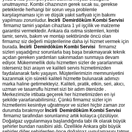
unutmayınız. Kombi cihazınızın gerek sıcak su, gerekse
peteklerde herhangi bir sorun veya problemle
karşılaşmaması için ve düşük yakıt sarfiyatı için bakımı
yapılması zorunludur.
İncirli Demirdöküm Kombi Servisi
firmamız tamiri yapılan cihazlara 1 yıl işçilik ve malzeme
garantisi vermektedir. Ankara da ısıtma sistemleri, kombi
tamir, servis, bakım ve montajı sektöründe öncü olan
firmamız siz değerli müşterilerine daha iyi hizmet vermek için
burada.
İncirli Demirdöküm Kombi Servisi
firmamız
sizleri yaşadığınız sorunlarla baş başa bırakmayarak teknik
açıdan gereken yardımları sakınmadan sunmaya devam
ediyor. Mükemmellik dolu hizmetten sizler de yararlanmak
isterseniz bizi arayın ve kaliteli servis hizmetimizden
faydalanarak farkı yaşayın. Müşterilerimizin memnuniyetini
kazanmak için sürekli kaliteli hizmette bulunarak adımızı
marka haline getirmekteyiz. Kaliteli, pratik, etkin, seri, akıcı,
uzman ve tasarruflu hizmet sizi bir adım ötenizde .
Merkezimizle irtibata geçerek her hizmetimizden en iyi
şekilde yararlanabilirsiniz. Çünkü firmamız sizler için
hizmetlerini kesintiye uğratmıyor ve sizleri hiçbir zaman zor
durumda bırakmıyor
İncirli Demirdöküm Kombi Servisi
firmamız tarafından sorunlarınız artık kolayca çözülüyor.
Doğalgaz uygulanmaya başlandığında tabi ilk olarak büyük
şehirler bundan nasibini aldı. Özellikle Ankara gibi büyük
şehirler diğer şehirlerden önce doğalgaz uygulamasını tatmış