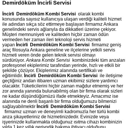
Demirdöküm İncirli Servisi
İncirli Demirdöküm Kombi Servisi
olarak kombi
konusunda sayısız kullanıcıya ulaşan verdiği kaliteli hizmet
ile adından sıkça söz ettirmeye başlayan firmamız Ankara
genelindeki servis ağlarıyla da dikkatleri üzerine çekiyor.
Müşteri memnuniyeti ve kaliteden hiçbir zaman ödün
vermeden her zaman ileri teknoloji servis hizmeti
yapan
İncirli Demirdöküm Kombi Servisi
firmamız geniş
araç filosuyla Ankara geneline ve ilçelerine yetkili servis
hizmeti veren önde gelen teknik servisi olmayı
sürdürüyor.
Ankara Kombi Servisi
kombinizdeki tüm arızaları
profesyonel ekiplerimiz tarafından yerinde, hızlı ve etkili bir
şekilde çözüyor. Ekiplerimiz alanında sertifikalı ve
eğitimlidir.
İncirli Demirdöküm Kombi Servisi
ile iletişime
geçtiğiniz andan itibaren uzman ekibimiz sizlere yardımcı
olacaktır. Tüketicilerini hiçbir zaman mağdur etmemiş ve her
zor anında yanında bulunabilmiş olan bir firma olarak sizleri
ne kadar düşündüğümüzü ifade etmekteyiz. Amacımız ise
alanında ne denli başarılı bir firma olduğumuzu bilmenizi
sağlayabilmektir
İncirli Demirdöküm Kombi Servisi
firmamız uzman ve deneyimli kadromuzla her türlü kombi
arıza şikayetleriniz de hizmetinizdedir. Evinizde veya
işyerinizde kullanmakta olduğunuz ısıtma cihazı kombinizin
yılda 1 kez yıllık periyodik bakıma ihtiyacı olduğunu