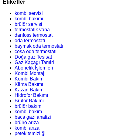
Etiketler
kombi servisi
kombi bakımı
brülör servisi
termostatik vana
danfoss termostat
oda termostatı
baymak oda termostatı
cosa oda termostatı
Doğalgaz Tesisat
Gaz Kaçagı Tamiri
Abonelik İşlemleri
Kombi Montajı
Kombi Bakımı
Klima Bakımı
Kazan Bakımı
Hidrofor Bakımı
Brulör Bakımı
brülör bakım
kombi bakım
baca gazı analizi
brülrö arıza
kombi arıza
petek temizliği