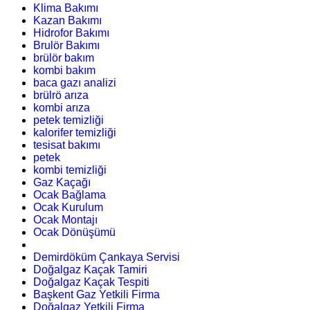
Klima Bakımı
Kazan Bakımı
Hidrofor Bakımı
Brulör Bakımı
brülör bakım
kombi bakım
baca gazı analizi
brülrö arıza
kombi arıza
petek temizliği
kalorifer temizliği
tesisat bakımı
petek
kombi temizliği
Gaz Kaçağı
Ocak Bağlama
Ocak Kurulum
Ocak Montajı
Ocak Dönüşümü
Demirdöküm Çankaya Servisi
Doğalgaz Kaçak Tamiri
Doğalgaz Kaçak Tespiti
Başkent Gaz Yetkili Firma
Doğalgaz Yetkili Firma