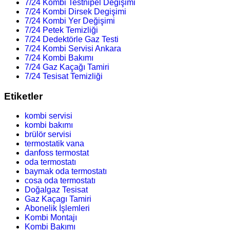
7/24 Kombi Testnipel Degişimi
7/24 Kombi Dirsek Degişimi
7/24 Kombi Yer Değişimi
7/24 Petek Temizliği
7/24 Dedektörle Gaz Testi
7/24 Kombi Servisi Ankara
7/24 Kombi Bakımı
7/24 Gaz Kaçağı Tamiri
7/24 Tesisat Temizliği
Etiketler
kombi servisi
kombi bakımı
brülör servisi
termostatik vana
danfoss termostat
oda termostatı
baymak oda termostatı
cosa oda termostatı
Doğalgaz Tesisat
Gaz Kaçagı Tamiri
Abonelik İşlemleri
Kombi Montajı
Kombi Bakımı