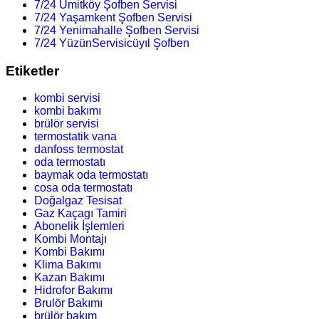
7/24 Ümitköy Şofben Servisi
7/24 Yaşamkent Şofben Servisi
7/24 Yenimahalle Şofben Servisi
7/24 YüzünServisicüyıl Şofben
Etiketler
kombi servisi
kombi bakımı
brülör servisi
termostatik vana
danfoss termostat
oda termostatı
baymak oda termostatı
cosa oda termostatı
Doğalgaz Tesisat
Gaz Kaçagı Tamiri
Abonelik İşlemleri
Kombi Montajı
Kombi Bakımı
Klima Bakımı
Kazan Bakımı
Hidrofor Bakımı
Brulör Bakımı
brülör bakım