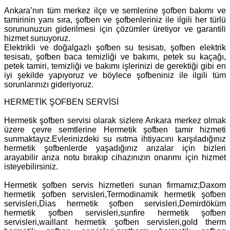
Ankara’nın tüm merkez ilçe ve semlerine şofben bakımı ve
tamirinin yanı sıra, şofben ve şofbenleriniz ile ilgili her türlü
sorununuzun giderilmesi için çözümler üretiyor ve garantili
hizmet sunuyoruz.
Elektrikli ve doğalgazlı şofben su tesisatı, şofben elektrik
tesisatı, şofben baca temizliği ve bakımı, petek su kaçağı,
petek tamiri, temizliği ve bakımı işlerinizi de gerektiği gibi en
iyi şekilde yapıyoruz ve böylece şofbeniniz ile ilgili tüm
sorunlarınızı gideriyoruz.
HERMETİK ŞOFBEN SERVİSİ
Hermetik şofben servisi olarak sizlere Ankara merkez olmak
üzere çevre semtlerine Hermetik şofben tamir hizmeti
sunmaktayız.Evlerinizdeki su ısıtma ihtiyacını karşıladığınız
hermetik şofbenlerde yaşadığınız arızalar için bizleri
arayabilir arıza notu bırakıp cihazınızın onarımı için hizmet
isteyebilirsiniz.
Hermetik şofben servis hizmetleri sunan firmamız;Daxom
hermetik şofben servisleri,Termodinamik hermetik şofben
servisleri,Dias hermetik şofben servisleri,Demirdöküm
hermetik şofben servisleri,sunfire hermetik şofben
servisleri,waillant hermetik şofben servisleri,gold therm