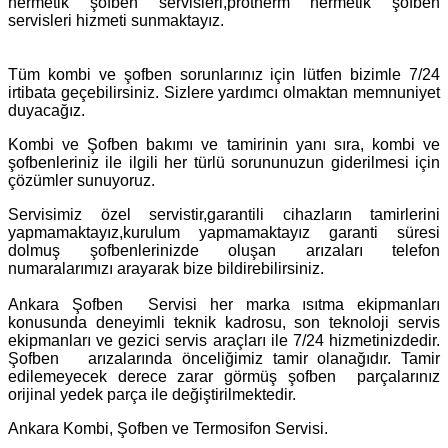
hermetik şofben servisleri,protherm hermetik şofben
servisleri hizmeti sunmaktayız.
Tüm kombi ve şofben sorunlarınız için lütfen bizimle 7/24
irtibata geçebilirsiniz. Sizlere yardımcı olmaktan memnuniyet
duyacağız.
Kombi ve Şofben bakımı ve tamirinin yanı sıra, kombi ve
şofbenleriniz ile ilgili her türlü sorununuzun giderilmesi için
çözümler sunuyoruz.
Servisimiz özel servistir,garantili cihazların tamirlerini
yapmamaktayız,kurulum yapmamaktayız garanti süresi
dolmuş şofbenlerinizde oluşan arızaları telefon
numaralarımızı arayarak bize bildirebilirsiniz.
Ankara Şofben Servisi her marka ısıtma ekipmanları
konusunda deneyimli teknik kadrosu, son teknoloji servis
ekipmanları ve gezici servis araçları ile 7/24 hizmetinizdedir.
Şofben arızalarında önceliğimiz tamir olanağıdır. Tamir
edilemeyecek derece zarar görmüş şofben parçalarınız
orijinal yedek parça ile değiştirilmektedir.
Ankara Kombi, Şofben ve Termosifon Servisi.