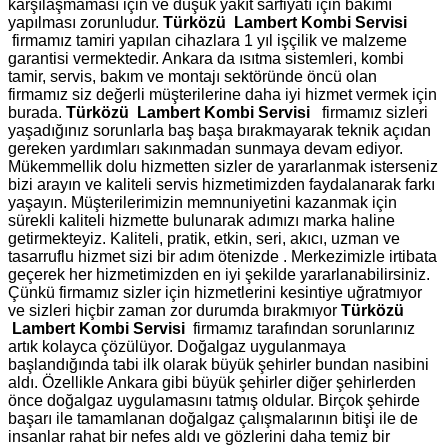
karşılaşmaması için ve düşük yakıt sarfiyatı için bakımı
yapılması zorunludur.
Türközü Lambert Kombi Servisi
firmamız tamiri yapılan cihazlara 1 yıl işçilik ve malzeme
garantisi vermektedir. Ankara da ısıtma sistemleri, kombi
tamir, servis, bakım ve montajı sektöründe öncü olan
firmamız siz değerli müşterilerine daha iyi hizmet vermek için
burada.
Türközü Lambert Kombi Servisi
firmamız sizleri
yaşadığınız sorunlarla baş başa bırakmayarak teknik açıdan
gereken yardımları sakınmadan sunmaya devam ediyor.
Mükemmellik dolu hizmetten sizler de yararlanmak isterseniz
bizi arayın ve kaliteli servis hizmetimizden faydalanarak farkı
yaşayın. Müşterilerimizin memnuniyetini kazanmak için
sürekli kaliteli hizmette bulunarak adımızı marka haline
getirmekteyiz. Kaliteli, pratik, etkin, seri, akıcı, uzman ve
tasarruflu hizmet sizi bir adım ötenizde . Merkezimizle irtibata
geçerek her hizmetimizden en iyi şekilde yararlanabilirsiniz.
Çünkü firmamız sizler için hizmetlerini kesintiye uğratmıyor
ve sizleri hiçbir zaman zor durumda bırakmıyor
Türközü
Lambert Kombi Servisi
firmamız tarafından sorunlarınız
artık kolayca çözülüyor. Doğalgaz uygulanmaya
başlandığında tabi ilk olarak büyük şehirler bundan nasibini
aldı. Özellikle Ankara gibi büyük şehirler diğer şehirlerden
önce doğalgaz uygulamasını tatmış oldular. Birçok şehirde
başarı ile tamamlanan doğalgaz çalışmalarının bitişi ile de
insanlar rahat bir nefes aldı ve gözlerini daha temiz bir