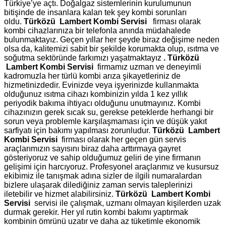
Türkiye’ye açtı. Doğalgaz sistemlerinin kurulumunun
bitişinde de insanlara kalan tek şey kombi sorunları
oldu.
Türközü Lambert Kombi Servisi
firması olarak
kombi cihazlarınıza bir telefonla anında müdahalede
bulunmaktayız. Geçen yıllar her şeyde biraz değişime neden
olsa da, kalitemizi sabit bir şekilde korumakta olup, ısıtma ve
soğutma sektöründe farkımızı yaşatmaktayız
.
Türközü
Lambert Kombi Servisi
firmamız uzman ve deneyimli
kadromuzla her türlü kombi arıza şikayetleriniz de
hizmetinizdedir. Evinizde veya işyerinizde kullanmakta
olduğunuz ısıtma cihazı kombinizin yılda 1 kez yıllık
periyodik bakıma ihtiyacı olduğunu unutmayınız. Kombi
cihazınızın gerek sıcak su, gerekse peteklerde herhangi bir
sorun veya problemle karşılaşmaması için ve düşük yakıt
sarfiyatı için bakımı yapılması zorunludur.
Türközü Lambert
Kombi Servisi
firması olarak her geçen gün servis
araçlarımızın sayısını biraz daha arttırmaya gayret
gösteriyoruz ve sahip olduğumuz geliri de yine firmanın
gelişimi için harcıyoruz. Profesyonel araçlarımız ve kusursuz
ekibimiz ile tanışmak adına sizler de ilgili numaralardan
bizlere ulaşarak dilediğiniz zaman servis taleplerinizi
iletebilir ve hizmet alabilirsiniz.
Türközü Lambert Kombi
Servisi
servisi ile çalışmak, uzmanı olmayan kişilerden uzak
durmak gerekir. Her yıl rutin kombi bakımı yaptırmak
kombinin ömrünü uzatır ve daha az tüketimle ekonomik