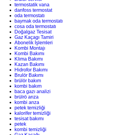
termostatik vana
danfoss termostat
oda termostatı
baymak oda termostatı
cosa oda termostatı
Doğalgaz Tesisat
Gaz Kaçagı Tamiri
Abonelik İşlemleri
Kombi Montajı
Kombi Bakımı
Klima Bakımı
Kazan Bakımı
Hidrofor Bakımı
Brulör Bakımı
brülör bakım
kombi bakım
baca gazı analizi
brülrö arıza
kombi arıza
petek temizliği
kalorifer temizliği
tesisat bakımı
petek
kombi temizliği
Gaz Kaçağı