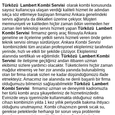
Türközü Lambert Kombi Servisi
olarak kombi konusunda
sayısız kullanıcıya ulaşan verdiği kaliteli hizmet ile adından
sıkça söz ettirmeye başlayan firmamız Ankara genelindeki
servis ağlarıyla da dikkatleri üzerine çekiyor. Müşteri
memnuniyeti ve kaliteden hiçbir zaman ödün vermeden her
zaman ileri teknoloji servis hizmeti yapan
Türközü Lambert
Kombi Servisi
firmamız geniş araç filosuyla Ankara
geneline ve ilçelerine yetkili servis hizmeti veren önde gelen
teknik servisi olmayı sürdürüyor.
Ankara Kombi Servisi
kombinizdeki tüm arızaları profesyonel ekiplerimiz tarafından
yerinde, hızlı ve etkili bir şekilde çözüyor. Ekiplerimiz
alanında sertifikalı ve eğitimlidir.
Türközü Lambert Kombi
Servisi
ile iletişime geçtiğiniz andan itibaren uzman
ekibimiz sizlere yardımcı olacaktır. Tüketicilerini hiçbir zaman
mağdur etmemiş ve her zor anında yanında bulunabilmiş
olan bir firma olarak sizleri ne kadar düşündüğümüzü ifade
etmekteyiz. Amacımız ise alanında ne denli başarılı bir firma
olduğumuzu bilmenizi sağlayabilmektir
Türközü Lambert
Kombi Servisi
firmamız uzman ve deneyimli kadromuzla
her türlü kombi arıza şikayetleriniz de hizmetinizdedir.
Evinizde veya işyerinizde kullanmakta olduğunuz ısıtma
cihazı kombinizin yılda 1 kez yıllık periyodik bakıma ihtiyacı
olduğunu unutmayınız. Kombi cihazınızın gerek sıcak su,
gerekse peteklerde herhangi bir sorun veya problemle