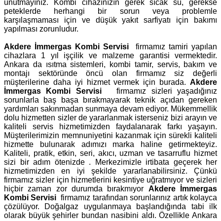
unutmayınız. Kombi cihazınızın gerek sıcak su, gerekse
peteklerde herhangi bir sorun veya problemle
karşılaşmaması için ve düşük yakıt sarfiyatı için bakımı
yapılması zorunludur.
Akdere İmmergas Kombi Servisi
firmamız tamiri yapılan
cihazlara 1 yıl işçilik ve malzeme garantisi vermektedir.
Ankara da ısıtma sistemleri, kombi tamir, servis, bakım ve
montajı sektöründe öncü olan firmamız siz değerli
müşterilerine daha iyi hizmet vermek için burada.
Akdere
İmmergas Kombi Servisi
firmamız sizleri yaşadığınız
sorunlarla baş başa bırakmayarak teknik açıdan gereken
yardımları sakınmadan sunmaya devam ediyor. Mükemmellik
dolu hizmetten sizler de yararlanmak isterseniz bizi arayın ve
kaliteli servis hizmetimizden faydalanarak farkı yaşayın.
Müşterilerimizin memnuniyetini kazanmak için sürekli kaliteli
hizmette bulunarak adımızı marka haline getirmekteyiz.
Kaliteli, pratik, etkin, seri, akıcı, uzman ve tasarruflu hizmet
sizi bir adım ötenizde . Merkezimizle irtibata geçerek her
hizmetimizden en iyi şekilde yararlanabilirsiniz. Çünkü
firmamız sizler için hizmetlerini kesintiye uğratmıyor ve sizleri
hiçbir zaman zor durumda bırakmıyor
Akdere İmmergas
Kombi Servisi
firmamız tarafından sorunlarınız artık kolayca
çözülüyor. Doğalgaz uygulanmaya başlandığında tabi ilk
olarak büyük şehirler bundan nasibini aldı. Özellikle Ankara