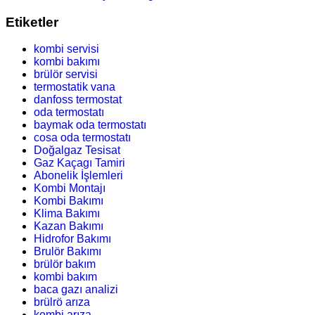
Etiketler
kombi servisi
kombi bakımı
brülör servisi
termostatik vana
danfoss termostat
oda termostatı
baymak oda termostatı
cosa oda termostatı
Doğalgaz Tesisat
Gaz Kaçagı Tamiri
Abonelik İşlemleri
Kombi Montajı
Kombi Bakımı
Klima Bakımı
Kazan Bakımı
Hidrofor Bakımı
Brulör Bakımı
brülör bakım
kombi bakım
baca gazı analizi
brülrö arıza
kombi arıza