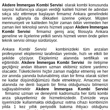
Akdere İmmergas Kombi Servisi
olarak kombi konusunda
sayısız kullanıcıya ulaşan verdiği kaliteli hizmet ile adından
sıkça söz ettirmeye başlayan firmamız Ankara genelindeki
servis ağlarıyla da dikkatleri üzerine çekiyor. Müşteri
memnuniyeti ve kaliteden hiçbir zaman ödün vermeden her
zaman ileri teknoloji servis hizmeti yapan
Akdere İmmergas
Kombi Servisi
firmamız geniş araç filosuyla Ankara
geneline ve ilçelerine yetkili servis hizmeti veren önde gelen
teknik servisi olmayı sürdürüyor.
Ankara Kombi Servisi
kombinizdeki tüm arızaları
profesyonel ekiplerimiz tarafından yerinde, hızlı ve etkili bir
şekilde çözüyor. Ekiplerimiz alanında sertifikalı ve
eğitimlidir.
Akdere İmmergas Kombi Servisi
ile iletişime
geçtiğiniz andan itibaren uzman ekibimiz sizlere yardımcı
olacaktır. Tüketicilerini hiçbir zaman mağdur etmemiş ve her
zor anında yanında bulunabilmiş olan bir firma olarak sizleri
ne kadar düşündüğümüzü ifade etmekteyiz. Amacımız ise
alanında ne denli başarılı bir firma olduğumuzu bilmenizi
sağlayabilmektir
Akdere İmmergas Kombi Servisi
firmamız uzman ve deneyimli kadromuzla her türlü kombi
arıza şikayetleriniz de hizmetinizdedir. Evinizde veya
işyerinizde kullanmakta olduğunuz ısıtma cihazı kombinizin
yılda 1 kez yıllık periyodik bakıma ihtiyacı olduğunu