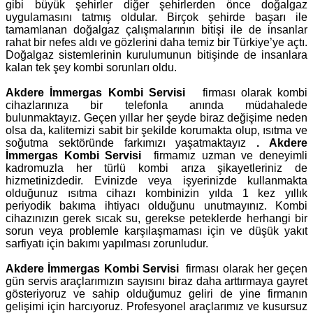
gibi büyük şehirler diğer şehirlerden önce doğalgaz
uygulamasını tatmış oldular. Birçok şehirde başarı ile
tamamlanan doğalgaz çalışmalarının bitişi ile de insanlar
rahat bir nefes aldı ve gözlerini daha temiz bir Türkiye’ye açtı.
Doğalgaz sistemlerinin kurulumunun bitişinde de insanlara
kalan tek şey kombi sorunları oldu.
Akdere İmmergas Kombi Servisi
firması olarak kombi
cihazlarınıza bir telefonla anında müdahalede
bulunmaktayız. Geçen yıllar her şeyde biraz değişime neden
olsa da, kalitemizi sabit bir şekilde korumakta olup, ısıtma ve
soğutma sektöründe farkımızı yaşatmaktayız
.
Akdere
İmmergas Kombi Servisi
firmamız uzman ve deneyimli
kadromuzla her türlü kombi arıza şikayetleriniz de
hizmetinizdedir. Evinizde veya işyerinizde kullanmakta
olduğunuz ısıtma cihazı kombinizin yılda 1 kez yıllık
periyodik bakıma ihtiyacı olduğunu unutmayınız. Kombi
cihazınızın gerek sıcak su, gerekse peteklerde herhangi bir
sorun veya problemle karşılaşmaması için ve düşük yakıt
sarfiyatı için bakımı yapılması zorunludur.
Akdere İmmergas Kombi Servisi
firması olarak her geçen
gün servis araçlarımızın sayısını biraz daha arttırmaya gayret
gösteriyoruz ve sahip olduğumuz geliri de yine firmanın
gelişimi için harcıyoruz. Profesyonel araçlarımız ve kusursuz